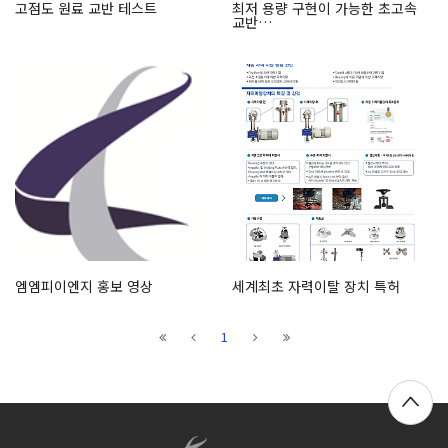
고점도 원료 교반 테스트
최저 용량 구현이 가능한 초고속
교반…
엠엠피이엔지 홍보 영상
세계최초 자력이탈 장치 특허
1