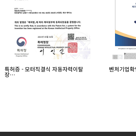
특허증 - 모터직결식 자동자력이탈
벤처기업확
장…