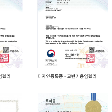
임펠러
디자인등록증 - 교반기용임펠러