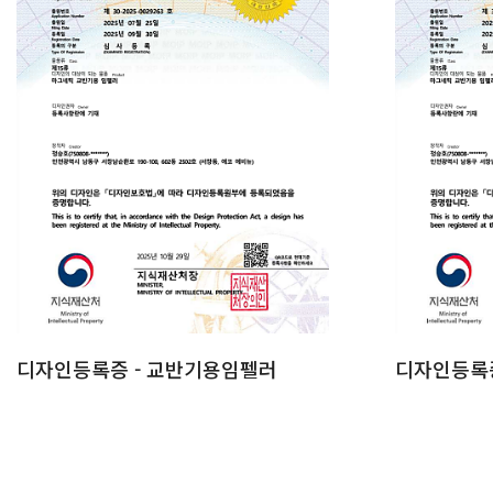
디자인등록증 - 교반기용임펠러
디자인등록증