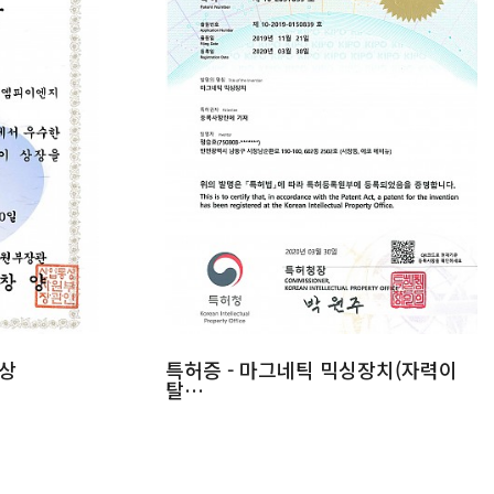
상
특허증 - 마그네틱 믹싱장치(자력이
탈…