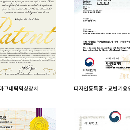
 마그네틱믹싱장치
디자인등록증 - 교반기용