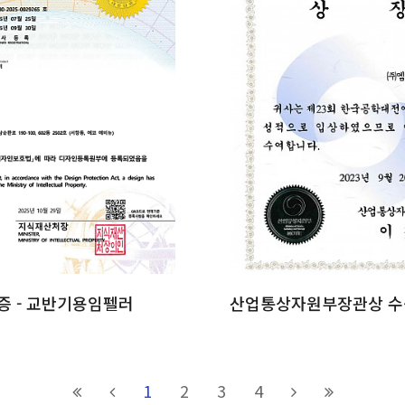
 - 교반기용임펠러
산업통상자원부장관상 수
1
2
3
4